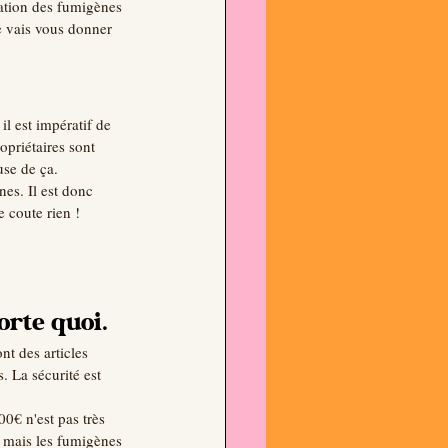
ation des fumigènes 
e vais vous donner 
l est impératif de 
opriétaires sont 
use de ça.
nes. Il est donc 
e coute rien !
orte quoi.
nt des articles 
. La sécurité est 
0€ n'est pas très 
 mais les fumigènes 