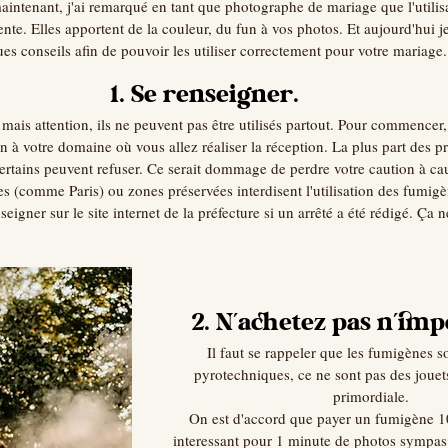
intenant, j'ai remarqué en tant que photographe de mariage que l'utilis
ente. Elles apportent de la couleur, du fun à vos photos. Et aujourd'hui j
es conseils afin de pouvoir les utiliser correctement pour votre mariage.
1. Se renseigner.
ais attention, ils ne peuvent pas être utilisés partout. Pour commencer, i
n à votre domaine où vous allez réaliser la réception. La plus part des pr
ertains peuvent refuser. Ce serait dommage de perdre votre caution à ca
les (comme Paris) ou zones préservées interdisent l'utilisation des fumigè
eigner sur le site internet de la préfecture si un arrêté a été rédigé. Ça n
2. N'achetez pas n'imp
Il faut se rappeler que les fumigènes so
pyrotechniques, ce ne sont pas des jouets
primordiale. 
On est d'accord que payer un fumigène 10
interessant pour 1 minute de photos sympas