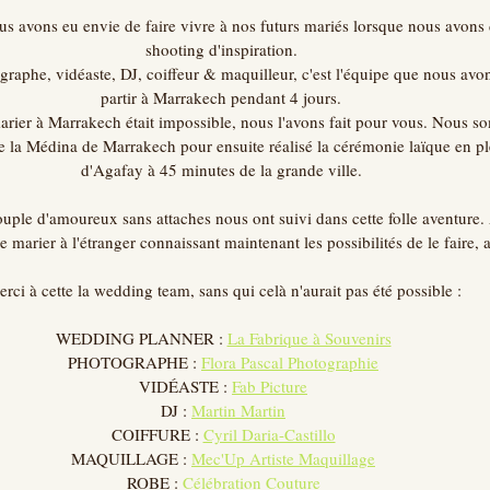
us avons eu envie de faire vivre à nos futurs mariés lorsque nous avons 
shooting d'inspiration. 
raphe, vidéaste, DJ, coiffeur & maquilleur, c'est l'équipe que nous avon
partir à Marrakech pendant 4 jours. 
arier à Marrakech était impossible, nous l'avons fait pour vous. Nous s
de la Médina de Marrakech pour ensuite réalisé la cérémonie laïque en pl
d'Agafay à 45 minutes de la grande ville. 
uple d'amoureux sans attaches nous ont suivi dans cette folle aventure. 
 marier à l'étranger connaissant maintenant les possibilités de le faire, 
rci à cette la wedding team, sans qui celà n'aurait pas été possible :
WEDDING PLANNER : 
La Fabrique à Souvenirs
PHOTOGRAPHE : 
Flora Pascal Photographie
VIDÉASTE : 
Fab Picture
DJ : 
Martin Martin
COIFFURE : 
Cyril Daria-Castillo
MAQUILLAGE : 
Mec'Up Artiste Maquillage
ROBE : 
Célébration Couture